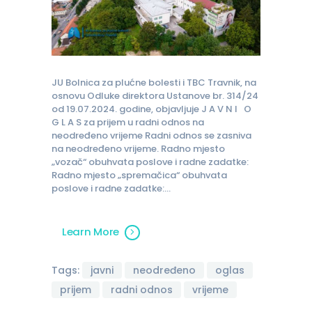
JU Bolnica za plućne bolesti i TBC Travnik, na
osnovu Odluke direktora Ustanove br. 314/24
od 19.07.2024. godine, objavljuje J A V N I O
G L A S za prijem u radni odnos na
neodređeno vrijeme Radni odnos se zasniva
na neodređeno vrijeme. Radno mjesto
„vozač“ obuhvata poslove i radne zadatke:
Radno mjesto „spremačica“ obuhvata
poslove i radne zadatke:…
Learn More
Tags:
javni
neodređeno
oglas
prijem
radni odnos
vrijeme