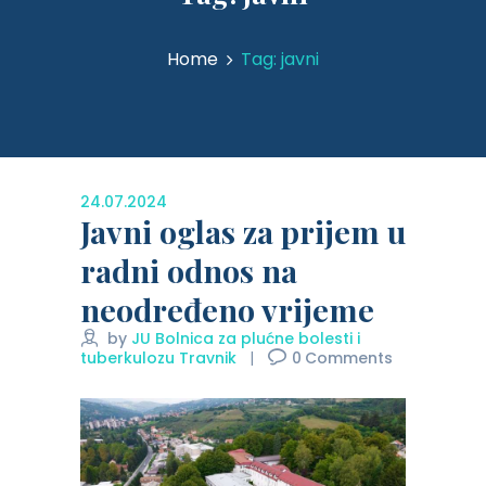
Home
Tag: javni
24.07.2024
Javni oglas za prijem u
radni odnos na
neodređeno vrijeme
by
JU Bolnica za plućne bolesti i
tuberkulozu Travnik
0
Comments