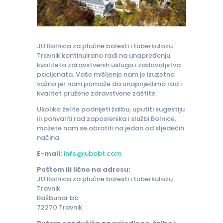
JU Bolnica za plućne bolesti i tuberkulozu
Travnik kontinuirano radi na unapređenju
kvaliteta zdravstvenih usluga i zadovoljstva
pacijenata. Vaše mišljenje nam je izuzetno
važno jer nam pomaže da unaprijedimo rad i
kvalitet pružene zdravstvene zaštite.
Ukoliko želite podnijeti žalbu, uputiti sugestiju
ili pohvaliti rad zaposlenika i službi Bolnice,
možete nam se obratiti na jedan od sljedećih
načina:
E-mail:
info@jubpbt.com
Poštom ili lično na adresu:
JU Bolnica za plućne bolesti i tuberkulozu
Travnik
Bašbunar bb
72270 Travnik