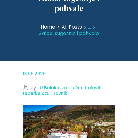
pohvale
Home
All Posts
...
Žalbe, sugestije i pohvale
13.05.2025
by
JU Bolnica za plućne bolesti i
tuberkulozu Travnik