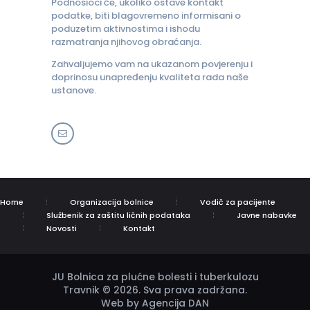
Podnosioci će, ukoliko ostave kontakt
podatke, biti blagovremeno informisani o
poduzetim aktivnostima i ishodu
razmatranja njihovog obraćanja.
Zahvaljujemo vam na ukazanom povjerenju i
doprinosu unapređenju kvaliteta rada naše
ustanove.
Home
Organizacija bolnice
Vodič za pacijente
Službenik za zaštitu ličnih podataka
Javne nabavke
Novosti
Kontakt
JU Bolnica za plućne bolesti i tuberkulozu
Travnik © 2026. Sva prava zadržana.
Web by Agencija DAN