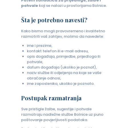
Putem sandučića za prijedloge, žalbe i
pohvale
koji se nalazi u prostorijama Bolnice.
Šta je potrebno navesti?
Kako bismo mogli pravovremeno i kvalitetno
razmotriti vaš zahtjev, molimo da navedete:
ime i prezime,
kontakt telefon ili e-mail adresu,
opis događaja, primjedbe, prijedloga ili
pohvale,
datum događaja (ukoliko je poznat),
naziv službe ili odjeljenja na koje se vaše
obraćanje odnosi,
ime zaposlenika, ukoliko je poznato.
Postupak razmatranja
Sve pristigle žalbe, sugestije i pohvale
razmatraju nadležne službe Bolnice uz puno
poštovanje povjerljivosti podataka.