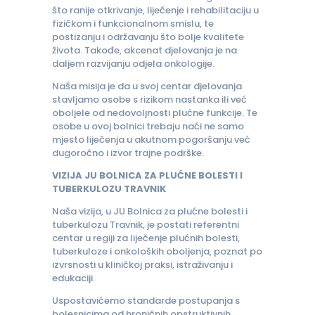
što ranije otkrivanje, liječenje i rehabilitaciju u
fizičkom i funkcionalnom smislu, te
postizanju i održavanju što bolje kvalitete
života. Takođe, akcenat djelovanja je na
daljem razvijanju odjela onkologije.
Naša misija je da u svoj centar djelovanja
stavljamo osobe s rizikom nastanka ili već
oboljele od nedovoljnosti plućne funkcije. Te
osobe u ovoj bolnici trebaju naći ne samo
mjesto liječenja u akutnom pogoršanju već
dugoročno i izvor trajne podrške.
VIZIJA JU BOLNICA ZA PLUĆNE BOLESTI I
TUBERKULOZU TRAVNIK
Naša vizija, u JU Bolnica za plućne bolesti i
tuberkulozu Travnik, je postati referentni
centar u regiji za liječenje plućnih bolesti,
tuberkuloze i onkoloških oboljenja, poznat po
izvrsnosti u kliničkoj praksi, istraživanju i
edukaciji.
Uspostavićemo standarde postupanja s
bolesnicima od hroničnih opstruktivnih