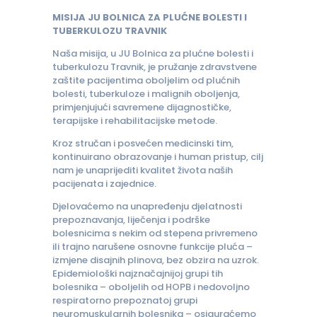
MISIJA JU BOLNICA ZA PLUĆNE BOLESTI I
TUBERKULOZU TRAVNIK
Naša misija, u JU Bolnica za plućne bolesti i
tuberkulozu Travnik, je pružanje zdravstvene
zaštite pacijentima oboljelim od plućnih
bolesti, tuberkuloze i malignih oboljenja,
primjenjujući savremene dijagnostičke,
terapijske i rehabilitacijske metode.
Kroz stručan i posvećen medicinski tim,
kontinuirano obrazovanje i human pristup, cilj
nam je unaprijediti kvalitet života naših
pacijenata i zajednice.
Djelovaćemo na unapređenju djelatnosti
prepoznavanja, liječenja i podrške
bolesnicima s nekim od stepena privremeno
ili trajno narušene osnovne funkcije pluća –
izmjene disajnih plinova, bez obzira na uzrok.
Epidemiološki najznačajnijoj grupi tih
bolesnika – oboljelih od HOPB i nedovoljno
respiratorno prepoznatoj grupi
neuromuskularnih bolesnika – osiguraćemo