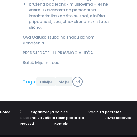
pružena pod jednakim uslovima – jer ne
varira u zavisnosti od personalnih
karakteristika kao što su spol, etnička
pripadnost, socijalno-ekonomski status i
slično.
Ova Odluka stupa na snagu danom
donošenja.
PREDSJEDATELJ UPRAVNOG VIJEĆA
Baltić Mijo mr. oec.
Tags:
misija
vizija
Home
Organizacija bolnice
Vodič za pacijente
Službenik za zaštitu ličnih podataka
Javne nabavke
Novosti
Kontakt