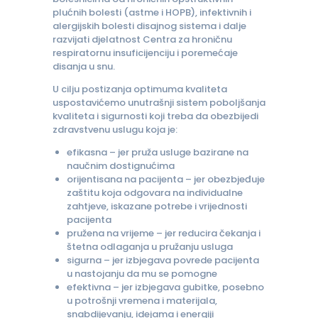
plućnih bolesti (astme i HOPB), infektivnih i
alergijskih bolesti disajnog sistema i dalje
razvijati djelatnost Centra za hroničnu
respiratornu insuficijenciju i poremećaje
disanja u snu.
U cilju postizanja optimuma kvaliteta
uspostavićemo unutrašnji sistem poboljšanja
kvaliteta i sigurnosti koji treba da obezbijedi
zdravstvenu uslugu koja je:
efikasna – jer pruža usluge bazirane na
naučnim dostignućima
orijentisana na pacijenta – jer obezbjeđuje
zaštitu koja odgovara na individualne
zahtjeve, iskazane potrebe i vrijednosti
pacijenta
pružena na vrijeme – jer reducira čekanja i
štetna odlaganja u pružanju usluga
sigurna – jer izbjegava povrede pacijenta
u nastojanju da mu se pomogne
efektivna – jer izbjegava gubitke, posebno
u potrošnji vremena i materijala,
snabdijevanju, idejama i energiji