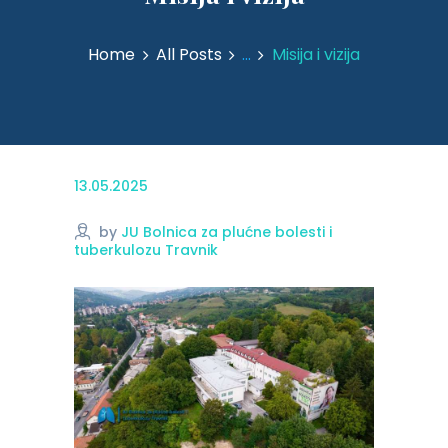
Home
All Posts
...
Misija i vizija
13.05.2025
by
JU Bolnica za plućne bolesti i
tuberkulozu Travnik