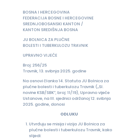
BOSNA I HERCEGOVINA
FEDERACIJA BOSNE I HERCEGOVINE
SREDNJOBOSANSKI KANTON /
KANTON SREDIŠNJA BOSNA
JU BOLNICA ZA PLUĆNE
BOLESTI I TUBERKULOZU TRAVNIK
UPRAVNO VIJEĆE
Broj: 256/25
Travnik, 13. svibnja 2025. godine
Na osnovi članka 14. Statuta JU Bolnica za
plućne bolesti i tuberkulozu Travnik („Sl.
novine KSB/SBK“, broj: 11/19), Upravno vijeće
Ustanove, na III. sjednici održanoj 12. svibnja
2025. godine, donosi
ODLUKU
Utvrđuju se misija i vizija JU Bolnica za
plućne bolesti i tuberkulozu Travnik, kako
slijedi: