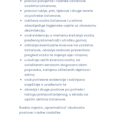
prevozi pacijente i radnike Ustanove
vozilima Ustanove,
prevozi rublje, plin, lijekove i druge terete
za potrebe Ustanove,
održava vozila Ustanove i u istima
obezbjeđuje higijenske uvjete uz obaveznu
dezinfekciju,
vodi evidenciju o vremenu kretanja vozila,
pređenoj kilometraži i utrošku goriva,
otklanja eventualne kvarove na vozilima
Ustanove, obavlja redovan preventivni
pregled vozila te mijenja ulje i mazivo,
u slučaju većih kvarova vozila, sa
ovlaštenim servisom dogovara obim
popravka, zamjenu oštećenih dijelova i
slično,
vodi potrebne evidencije i sačinjava
izvještaje o urađenom te
obavlja i druge poslove po potrebi i
nalogu pretpostavljenog, u skladu sa
općim aktima Ustanove.
Radno mjesto „spremačica“ obuhvata
poslove i radne zadatke: