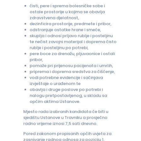
čisti, pere i sprema bolesničke sobe i
ostale prostorije u kojima se obavlja
zdravstvena djelatnost,
dezinficira prostorije, predmete i pribor,
odstranjuje ostatke hrane i smeće,
skuplja i odnosi prljavo rublje i posteljinu
te nečist zavojni materijal i doprema čisto
rublje i posteljinu po potrebi,
pere boce za drenažu, pljuvaonice i ostali
pribor,
pomaže pri prijenosu pacijenata i umrlih,
priprema i doprema sredstva za čišćenje,
vodi potrebne evidencije i sačinjava
izvještaje o urađenom te
obavlja i druge poslove po potrebi i
nalogu pretpostavljenog, u skladu sa
općim aktima Ustanove.
Mjesto rada izabranih kandidata će biti u
sjedištu Ustanove u Travniku a prosječno
radno vrijeme iznosi 7,5 sati dnevno.
Pored zakonom propisanih općih uvjeta za
zasnivanje radnog odnosa za poziciju 1.