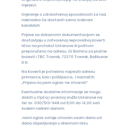
mjeseci.
Uvjerenje o zdravstvenoj sposobnosti za rad,
naknadno će dostaviti samo izabrani
kandidati.
Prijave sa dokaznom dokumentacijom se
dostavljaju u zatvorenoj neprovidnoj koverti
lično na protokol Ustanove ili poštom
preporučeno na adresu JU Bolnica za plućne
bolesti i TBC Travnik, 72270 Travnik, Bašbunar
b.b.
Na koverti je potrebno napisati adresu
primaoca, kao i pošiljaoca, i naznačiti
„Prijava na javni oglas-ne otvarati“.
Eventualne dodatne informacije se mogu
dobiti u Općoj i pravnoj službi Ustanove na
tel. br. 030/513-948 od 9,00 do 14,00 sati
svakim radnim danom.
Javni oglas ostaje otvoren osam dana od
dana objavljivanja u dnevnom listu.