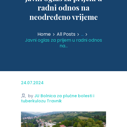
radni odnos na
neodređeno vrijeme
Home
All Posts
...
Javni oglas za prijem u radni odnos
na...
24.07.2024
by
JU Bolnica za plućne bolesti i
tuberkulozu Travnik