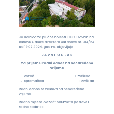
JU Bolnica za plućne bolesti i TBC Travnik, na
osnovu Odluke direktora Ustanove br. 314/24
od 19.07.2024. godine, objavljuje
J A V N I O G L A S
za prijem u radni odnos na neodređeno
vrijeme
vozač 1 izvršilac
spremačica 1 izvršilac
Radni odnos se zasniva na neodređeno
vrijeme.
Radno mjesto „vozač“ obuhvata poslove i
radne zadatke: