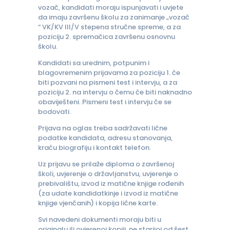
vozač, kandidati moraju ispunjavati i uvjete
da imaju završenu školu za zanimanje „vozač
“ VK/KV III/V stepena stručne spreme, a za
poziciju 2. spremačica završenu osnovnu
školu.
Kandidati sa urednim, potpunim i
blagovremenim prijavama za poziciju 1. će
biti pozvani na pismeni test i intervju, a za
poziciju 2. na intervju o čemu će biti naknadno
obaviješteni. Pismeni test i intervju će se
bodovati.
Prijava na oglas treba sadržavati lične
podatke kandidata, adresu stanovanja,
kraću biografiju i kontakt telefon.
Uz prijavu se prilaže diploma o završenoj
školi, uvjerenje o državljanstvu, uvjerenje o
prebivalištu, izvod iz matične knjige rođenih
(za udate kandidatkinje i izvod iz matične
knjige vjenčanih) i kopija lične karte.
Svi navedeni dokumenti moraju biti u
originalu ili ovjerenoj kopiji ne starijoj od šest