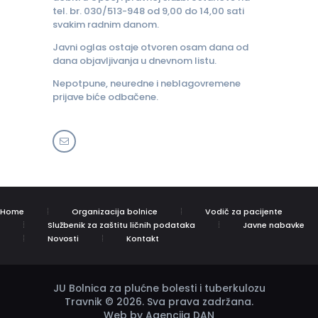
tel. br. 030/513-948 od 9,00 do 14,00 sati
svakim radnim danom.
Javni oglas ostaje otvoren osam dana od
dana objavljivanja u dnevnom listu.
Nepotpune, neuredne i neblagovremene
prijave biće odbačene.
Home
Organizacija bolnice
Vodič za pacijente
Službenik za zaštitu ličnih podataka
Javne nabavke
Novosti
Kontakt
JU Bolnica za plućne bolesti i tuberkulozu
Travnik © 2026. Sva prava zadržana.
Web by Agencija DAN