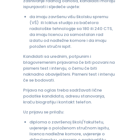
zasnivanje radnog odnosa, kandidati moraju
ispunjavati i sljedeće uvjete:
da imaju završenu višu školsku spremu
(VŠ) ili Iciklus studija za bačelora
radiološke tehnologije sa 180 ili 240 CTS,
da imaju licencu za samostalan rad
izdatu od nadležne komore i da imaju
položen stručni ispit.
Kandidati sa urednim, potpunim i
blagovremenim prijavama će biti pozvani na
pismeni test i intervju, o čemu će biti
naknadno obaviješteni. Pismeni test i intervju
će se bodovati.
Prijava na oglas treba sadržavati lične
podatke kandidata, adresu stanovanja,
kraću biografiju i kontakt telefon.
Uz prijavu se prilažu:
diploma o završenoj školi/fakultetu,
uvjerenje o položenom stručnom ispitu,
licenca nadležne komore, uvjerenje o
državljanstvu, uvjerenje o prebivalištu,