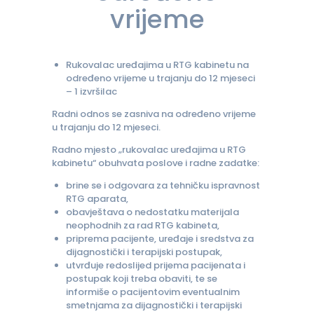
vrijeme
Rukovalac uređajima u RTG kabinetu na
određeno vrijeme u trajanju do 12 mjeseci
– 1 izvršilac
Radni odnos se zasniva na određeno vrijeme
u trajanju do 12 mjeseci.
Radno mjesto „rukovalac uređajima u RTG
kabinetu“ obuhvata poslove i radne zadatke:
brine se i odgovara za tehničku ispravnost
RTG aparata,
obavještava o nedostatku materijala
neophodnih za rad RTG kabineta,
priprema pacijente, uređaje i sredstva za
dijagnostički i terapijski postupak,
utvrđuje redoslijed prijema pacijenata i
postupak koji treba obaviti, te se
informiše o pacijentovim eventualnim
smetnjama za dijagnostički i terapijski