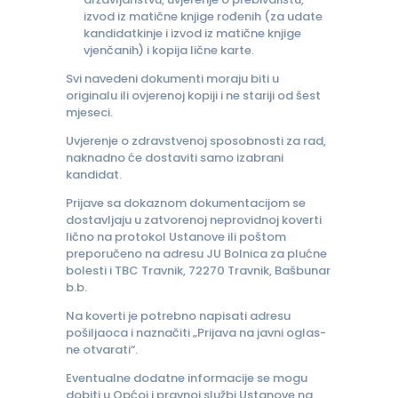
izvod iz matične knjige rođenih (za udate
kandidatkinje i izvod iz matične knjige
vjenčanih) i kopija lične karte.
Svi navedeni dokumenti moraju biti u
originalu ili ovjerenoj kopiji i ne stariji od šest
mjeseci.
Uvjerenje o zdravstvenoj sposobnosti za rad,
naknadno će dostaviti samo izabrani
kandidat.
Prijave sa dokaznom dokumentacijom se
dostavljaju u zatvorenoj neprovidnoj koverti
lično na protokol Ustanove ili poštom
preporučeno na adresu JU Bolnica za plućne
bolesti i TBC Travnik, 72270 Travnik, Bašbunar
b.b.
Na koverti je potrebno napisati adresu
pošiljaoca i naznačiti „Prijava na javni oglas-
ne otvarati“.
Eventualne dodatne informacije se mogu
dobiti u Općoj i pravnoj službi Ustanove na