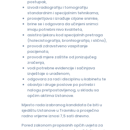
postupak,
izvodi radiografiju i tomografiju
standardnim i specijalnim tehnikama,
prosvjetljava i izrađuje ciljane snimke,
brine se i odgovara da učinjeni snimci
imaju potrebni nivo kvaliteta,
asistira ljekaru kod specijalnih pretraga
(holecistografija, bronhiografija, i slično),
provodi zdravstveno vaspitanje
pacijenata,
provodi mjere zaštite od jonizujućeg
zračenja,
vodi potrebne evidencije i sačinjava
izvještaje o urađenom,
odgovara za rad i disciplinu u kabinetu te
obavlja i druge poslove po potrebi i
nalogu pretpostavljenog, u skladu sa
općim aktima Ustanove.
Mjesto rada izabranog kandidata će biti u
sjedištu Ustanove u Travniku a prosječno
radno vrijeme iznosi 7,5 sati dnevno.
Pored zakonom propisanih općih uvjeta za