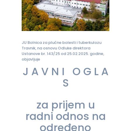
JU Bolnica za plućne bolesti i tuberkulozu
Travnik, na osnovu Odluke direktora
Ustanove br. 143/25 od 25.02.2025. godine,
objavljuje
J A V N I O G L A
S
za prijem u
radni odnos na
određeno