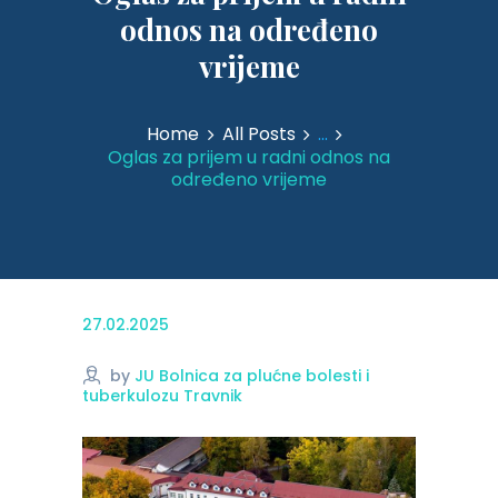
odnos na određeno
vrijeme
Home
All Posts
...
Oglas za prijem u radni odnos na
određeno vrijeme
27.02.2025
by
JU Bolnica za plućne bolesti i
tuberkulozu Travnik