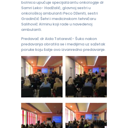
bolnica upućuje specijalizantu onkologije dr
Samri Leko- Hadžalić, glavnoj sestri u
onkološkoj ambulanti Peco Dženiti, sestri
Gradinčić Šehri i medicinskom tehničaru
Salihović Alminu koji rade u navedenoj
ambulanti.
Predavač dr Aida Tatarević- Šuko nakon
predavanja obratila se i medijima uz sažetak
poruke koju šalje ovo izvanredno predavanje.