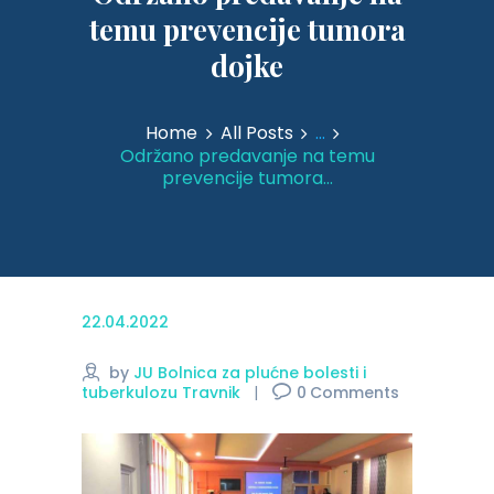
temu prevencije tumora
dojke
Home
All Posts
...
Održano predavanje na temu
prevencije tumora...
22.04.2022
by
JU Bolnica za plućne bolesti i
tuberkulozu Travnik
0
Comments