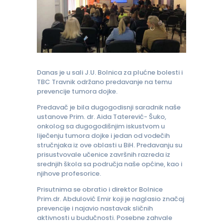
Danas je u sali J.U. Bolnica za plućne bolesti i
TBC Travnik održano predavanje na temu
prevencije tumora dojke.
Predavač je bila dugogodisnji saradnik naše
ustanove Prim. dr. Aida Taterević- Šuko,
onkolog sa dugogodišnjim iskustvom u
liječenju tumora dojke i jedan od vodečih
stručnjaka iz ove oblasti u BiH. Predavanju su
prisustvovale učenice završnih razreda iz
srednjih škola sa područja naše općine, kao i
njihove profesorice.
Prisutnima se obratio i direktor Bolnice
Prim.dr. Abdulović Emir koji je naglasio značaj
prevencije i najavio nastavak sličnih
aktivnosti u budučnosti. Posebne zahvale