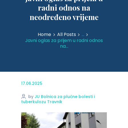
radni odnos na
neodređeno vrijeme
Home
All Posts
...
Javni oglas za prijem u radni odnos
na...
17.06.2025
by
JU Bolnica za plućne bolesti i
tuberkulozu Travnik