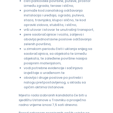
čisti parkovske površine, puteve, prostor
između zgrada, terase i slično,
pomaže kod zanatskog održavanja
instalacija i uređaja, ograda, puteva,
staza, travnjaka, klupa i slično, te kod
opravki zidova, stubišta, i slično,
vrši utovar i istovar te unutrašnji transport,
pere saobraćajnice i vozila, zalijeva i
obavlja jednostavne poslove održavanja
zelenih površina,
u zimskom periodu čisti i uklanja snijeg sa
saobraćajnica, sa objekata te između
objekata, te zaleđene površine nasipa
posipnim materijalom,
vodi potrebne evidencije i sačinjava
izvještaje o urađenom te
obavlja i druge poslove po potrebi i
nalogu pretpostavljenog, u skladu sa
općim aktima Ustanove.
Mjesto rada izabranih kandidata će biti u
sjedištu Ustanove u Travniku a prosječno
radno vrijeme iznosi 7,5 sati dnevno.
Pored zakonom propisanih općih uvjeta za