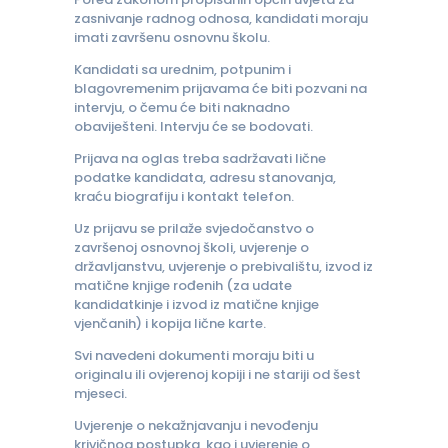
zasnivanje radnog odnosa, kandidati moraju
imati završenu osnovnu školu.
Kandidati sa urednim, potpunim i
blagovremenim prijavama će biti pozvani na
intervju, o čemu će biti naknadno
obaviješteni. Intervju će se bodovati.
Prijava na oglas treba sadržavati lične
podatke kandidata, adresu stanovanja,
kraću biografiju i kontakt telefon.
Uz prijavu se prilaže svjedočanstvo o
završenoj osnovnoj školi, uvjerenje o
državljanstvu, uvjerenje o prebivalištu, izvod iz
matične knjige rođenih (za udate
kandidatkinje i izvod iz matične knjige
vjenčanih) i kopija lične karte.
Svi navedeni dokumenti moraju biti u
originalu ili ovjerenoj kopiji i ne stariji od šest
mjeseci.
Uvjerenje o nekažnjavanju i nevođenju
krivičnog postupka, kao i uvjerenje o