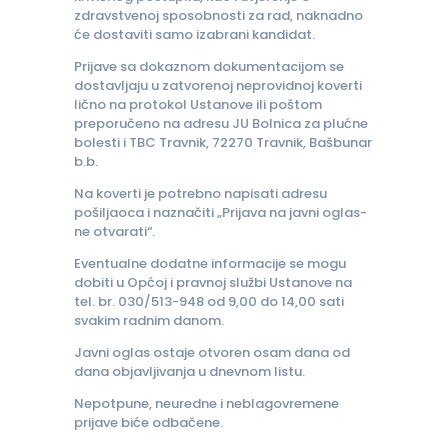
zdravstvenoj sposobnosti za rad, naknadno
će dostaviti samo izabrani kandidat.
Prijave sa dokaznom dokumentacijom se
dostavljaju u zatvorenoj neprovidnoj koverti
lično na protokol Ustanove ili poštom
preporučeno na adresu JU Bolnica za plućne
bolesti i TBC Travnik, 72270 Travnik, Bašbunar
b.b.
Na koverti je potrebno napisati adresu
pošiljaoca i naznačiti „Prijava na javni oglas-
ne otvarati“.
Eventualne dodatne informacije se mogu
dobiti u Općoj i pravnoj službi Ustanove na
tel. br. 030/513-948 od 9,00 do 14,00 sati
svakim radnim danom.
Javni oglas ostaje otvoren osam dana od
dana objavljivanja u dnevnom listu.
Nepotpune, neuredne i neblagovremene
prijave biće odbačene.