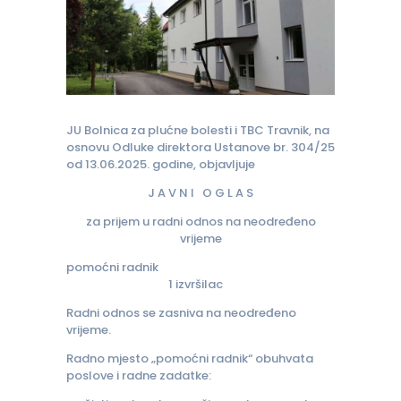
JU Bolnica za plućne bolesti i TBC Travnik, na
osnovu Odluke direktora Ustanove br. 304/25
od 13.06.2025. godine, objavljuje
J A V N I O G L A S
za prijem u radni odnos na neodređeno
vrijeme
pomoćni radnik
1 izvršilac
Radni odnos se zasniva na neodređeno
vrijeme.
Radno mjesto „pomoćni radnik“ obuhvata
poslove i radne zadatke: