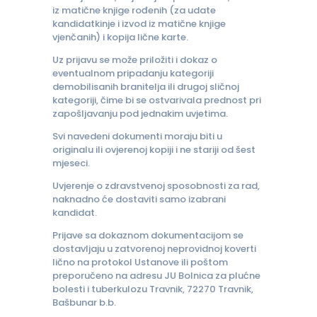
iz matične knjige rođenih (za udate
kandidatkinje i izvod iz matične knjige
vjenčanih) i kopija lične karte.
Uz prijavu se može priložiti i dokaz o
eventualnom pripadanju kategoriji
demobilisanih branitelja ili drugoj sličnoj
kategoriji, čime bi se ostvarivala prednost pri
zapošljavanju pod jednakim uvjetima.
Svi navedeni dokumenti moraju biti u
originalu ili ovjerenoj kopiji i ne stariji od šest
mjeseci.
Uvjerenje o zdravstvenoj sposobnosti za rad,
naknadno će dostaviti samo izabrani
kandidat.
Prijave sa dokaznom dokumentacijom se
dostavljaju u zatvorenoj neprovidnoj koverti
lično na protokol Ustanove ili poštom
preporučeno na adresu JU Bolnica za plućne
bolesti i tuberkulozu Travnik, 72270 Travnik,
Bašbunar b.b.