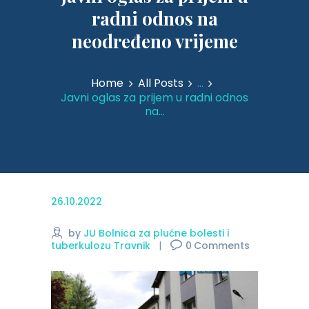
radni odnos na
neodređeno vrijeme
Home
All Posts
...
Javni oglas za prijem u radni odnos
na...
26.10.2022
by
JU Bolnica za plućne bolesti i
tuberkulozu Travnik
0
Comments