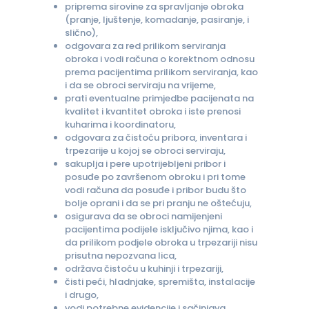
priprema sirovine za spravljanje obroka
(pranje, ljuštenje, komadanje, pasiranje, i
slično),
odgovara za red prilikom serviranja
obroka i vodi računa o korektnom odnosu
prema pacijentima prilikom serviranja, kao
i da se obroci serviraju na vrijeme,
prati eventualne primjedbe pacijenata na
kvalitet i kvantitet obroka i iste prenosi
kuharima i koordinatoru,
odgovara za čistoću pribora, inventara i
trpezarije u kojoj se obroci serviraju,
sakuplja i pere upotrijebljeni pribor i
posuđe po završenom obroku i pri tome
vodi računa da posuđe i pribor budu što
bolje oprani i da se pri pranju ne oštećuju,
osigurava da se obroci namijenjeni
pacijentima podijele isključivo njima, kao i
da prilikom podjele obroka u trpezariji nisu
prisutna nepozvana lica,
održava čistoću u kuhinji i trpezariji,
čisti peći, hladnjake, spremišta, instalacije
i drugo,
vodi potrebne evidencije i sačinjava