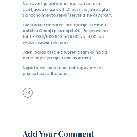
Na koverti je potrebno napisati adresu
pošiljaoca i naznačiti „Prijava na javni oglas
za radno mjesto servir/servirka-ne otvarati“.
Eventualne dodatne informacije se mogu
dobiti u Općoj i pravnoj službi Ustanove na
tel. br. 030/513-948 od 9,00 do 14,00 sati
svakim radnim danom.
Javni oglas ostaje otvoren osam dana od
dana objavljivanja u dnevnom listu.
Nepotpune, neuredne i neblagovremene
prijave biće odbačene.
Add Your Comment