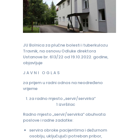
JU Bolnica za plućne bolesti i tuberkulozu
Travnik, na osnovu Odluke direktora
Ustanove br. 613/22 od 19.10.2022. godine,
objavljuje
J A V N I O G L A S
za prijem u radni odnos na neodređeno
vrijeme
za radno mjesto „servir/servirka“
1 izvršilac
Radno mjesto „servir/servirka“ obuhvata
poslove i radne zadatke:
servira obroke pacijentima i dežurnom
osoblju, uključujući potreban pribor,