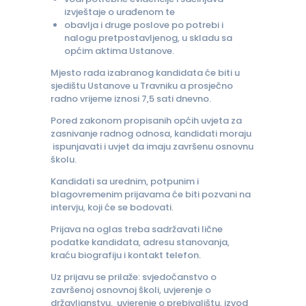
izvještaje o urađenom te
obavlja i druge poslove po potrebi i
nalogu pretpostavljenog, u skladu sa
općim aktima Ustanove.
Mjesto rada izabranog kandidata će biti u
sjedištu Ustanove u Travniku a prosječno
radno vrijeme iznosi 7,5 sati dnevno.
Pored zakonom propisanih općih uvjeta za
zasnivanje radnog odnosa, kandidati moraju
ispunjavati i uvjet da imaju završenu osnovnu
školu.
Kandidati sa urednim, potpunim i
blagovremenim prijavama će biti pozvani na
intervju, koji će se bodovati.
Prijava na oglas treba sadržavati lične
podatke kandidata, adresu stanovanja,
kraću biografiju i kontakt telefon.
Uz prijavu se prilaže: svjedočanstvo o
završenoj osnovnoj školi, uvjerenje o
državljanstvu, uvjerenje o prebivalištu, izvod