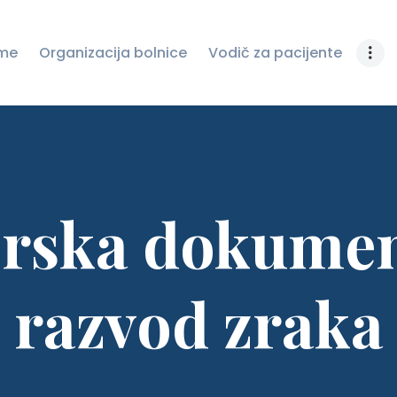
ZAŠTITU LIČNIH
me
Organizacija bolnice
Vodič za pacijente
PODATAKA
JAVNE NABAVKE
NOVOSTI
KONTAKT
rska dokumen
razvod zraka