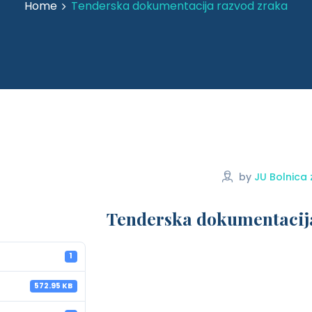
Home
Tenderska dokumentacija razvod zraka
by
JU Bolnica 
Tenderska dokumentacij
1
572.95 KB