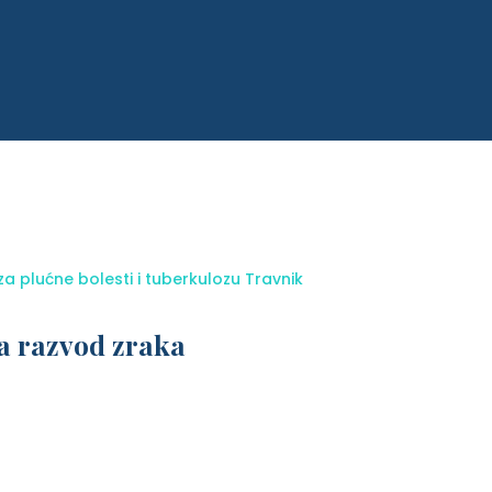
za plućne bolesti i tuberkulozu Travnik
a razvod zraka