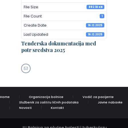
File Size
882.18 KB
File Count
1
Create Date
16.12.2025
Last Updated
16.12.2025
Tenderska dokumentacija med
potr sredstva 2025
Home
Organizacija bolnice
Vodič za pacijente
Službenik za zaštitu ličnih podataka
Javne nabavke
Novosti
Kontakt
JU Bolnica za plućne bolesti i tuberkulozu