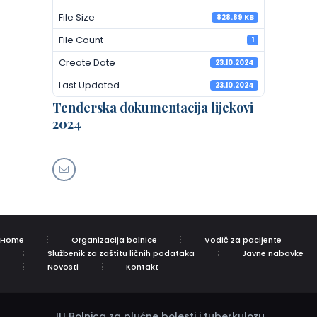
File Size
828.89 KB
File Count
1
Create Date
23.10.2024
Last Updated
23.10.2024
Tenderska dokumentacija lijekovi
2024
Home
Organizacija bolnice
Vodič za pacijente
Službenik za zaštitu ličnih podataka
Javne nabavke
Novosti
Kontakt
JU Bolnica za plućne bolesti i tuberkulozu