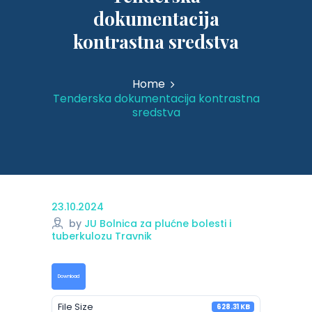
dokumentacija
kontrastna sredstva
Home
Tenderska dokumentacija kontrastna
sredstva
23.10.2024
by
JU Bolnica za plućne bolesti i
tuberkulozu Travnik
Download
File Size
628.31 KB