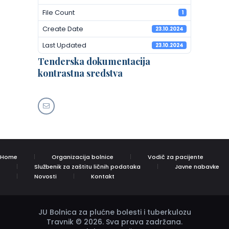
File Count
1
Create Date
23.10.2024
Last Updated
23.10.2024
Tenderska dokumentacija
kontrastna sredstva
Home
Organizacija bolnice
Vodič za pacijente
Službenik za zaštitu ličnih podataka
Javne nabavke
Novosti
Kontakt
JU Bolnica za plućne bolesti i tuberkulozu
Travnik © 2026. Sva prava zadržana.