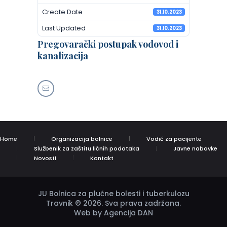
Create Date
31.10.2023
Last Updated
31.10.2023
Pregovarački postupak vodovod i
kanalizacija
Home
Organizacija bolnice
Vodič za pacijente
Službenik za zaštitu ličnih podataka
Javne nabavke
Novosti
Kontakt
JU Bolnica za plućne bolesti i tuberkulozu
Travnik © 2026. Sva prava zadržana.
Web by Agencija DAN