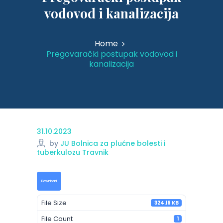
vodovod i kanalizacija
Home
Pregovarački postupak vodovod i
kanalizacija
31.10.2023
by
JU Bolnica za plućne bolesti i
tuberkulozu Travnik
Download
File Size
324.16 KB
File Count
1