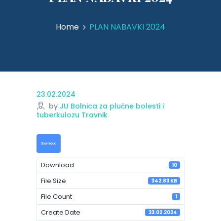
Home
PLAN NABAVKI 2024
23.02.2024
by
JU Bolnica za plućne bolesti i
tuberkulozu Travnik
Download
Download
10
File Size
342.83 KB
File Count
1
Create Date
23.02.2024