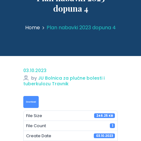
dopuna 4
Home
Plan nabavki 2023 dopuna 4
03.10.2023
by
JU Bolnica za plućne bolesti i
tuberkulozu Travnik
Download
File Size
246.25 KB
File Count
1
Create Date
03.10.2023