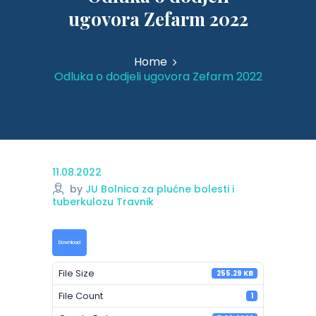
ugovora Zefarm 2022
Home
Odluka o dodjeli ugovora Zefarm 2022
11.08.2022
by
JU Bolnica za plućne bolesti i
tuberkulozu Travnik
Download
File Size
255.29 KB
File Count
1