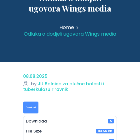
ugovora Wings media
Home
Odluka o dodjeli ugovora Wings media
08.08.2025
by
JU Bolnica za plućne bolesti i
tuberkulozu Travnik
Download
Download
5
File Size
113.56 KB