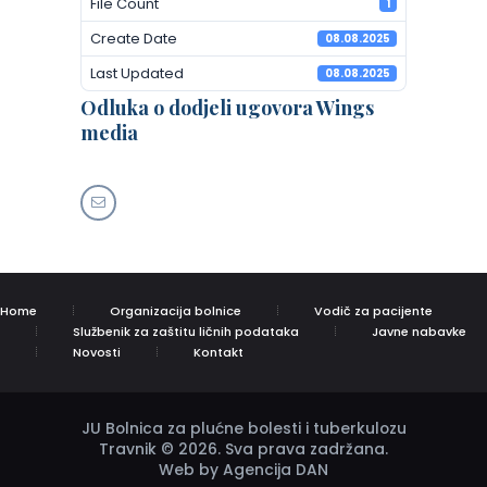
File Count
1
Create Date
08.08.2025
Last Updated
08.08.2025
Odluka o dodjeli ugovora Wings
media
Home
Organizacija bolnice
Vodič za pacijente
Službenik za zaštitu ličnih podataka
Javne nabavke
Novosti
Kontakt
JU Bolnica za plućne bolesti i tuberkulozu
Travnik © 2026. Sva prava zadržana.
Web by Agencija DAN