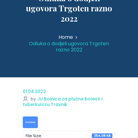
ugovora Trgoten razno
2022
Home
Odluka o dodjeli ugovora Trgoten
razno 2022
01.04.2022
by
JU Bolnica za plućne bolesti i
tuberkulozu Travnik
Download
File Size
254.09 KB