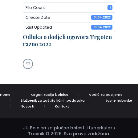
File Count
1
Create Date
01.04.2022
Last Updated
01.04.2022
Odluka o dodjeli ugovora Trgoten
razno 2022
Home
Organizacija bolnice
Vodič za pacijente
Službenik za zaštitu ličnih podataka
Javne nabavke
Novosti
Kontakt
JU Bolnica za plućne bolesti i tuberkulozu
Travnik © 2026. Sva prava zadržana.