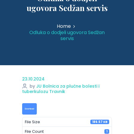
ugovora Sedžan servis
Home
Odluka o dodjeli ugovora Sedžan
servis
23.10.2024
by
JU Bolnica za plućne bolesti i
tuberkulozu Travnik
Download
File Size
186.57 KB
File Count
1