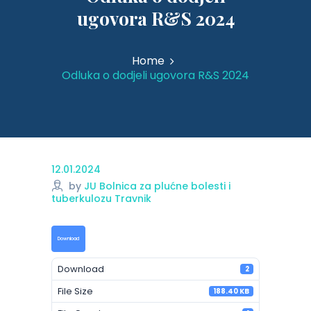
ugovora R&S 2024
Home
Odluka o dodjeli ugovora R&S 2024
12.01.2024
by
JU Bolnica za plućne bolesti i
tuberkulozu Travnik
Download
Download
2
File Size
188.40 KB