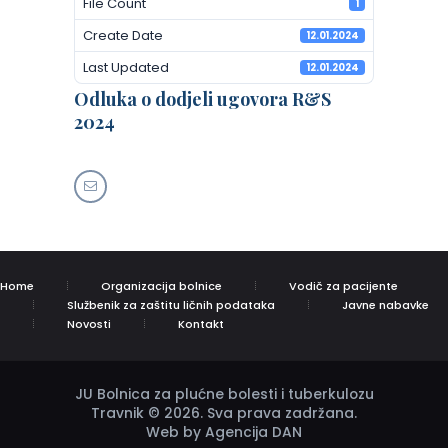
File Count
1
Create Date
12.01.2024
Last Updated
12.01.2024
Odluka o dodjeli ugovora R&S
2024
Home
Organizacija bolnice
Vodič za pacijente
Službenik za zaštitu ličnih podataka
Javne nabavke
Novosti
Kontakt
JU Bolnica za plućne bolesti i tuberkulozu
Travnik © 2026. Sva prava zadržana.
Web by Agencija DAN