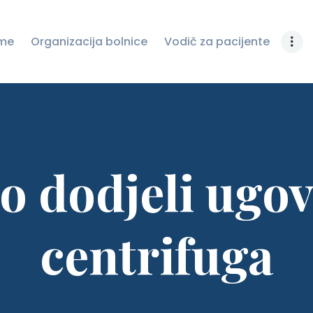
ZAŠTITU LIČNIH
me
Organizacija bolnice
Vodič za pacijente
PODATAKA
JAVNE NABAVKE
NOVOSTI
KONTAKT
o dodjeli ugo
centrifuga