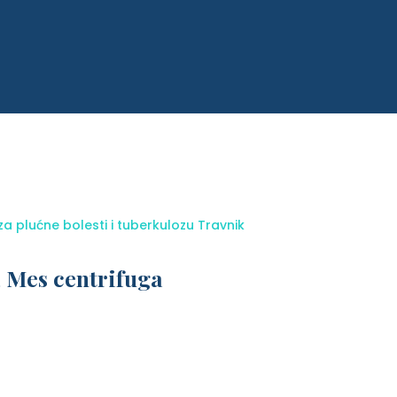
za plućne bolesti i tuberkulozu Travnik
 Mes centrifuga