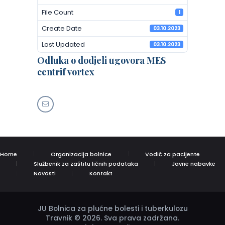
File Count
1
Create Date
03.10.2023
Last Updated
03.10.2023
Odluka o dodjeli ugovora MES
centrif vortex
Home
Organizacija bolnice
Vodič za pacijente
Službenik za zaštitu ličnih podataka
Javne nabavke
Novosti
Kontakt
JU Bolnica za plućne bolesti i tuberkulozu
Travnik © 2026. Sva prava zadržana.