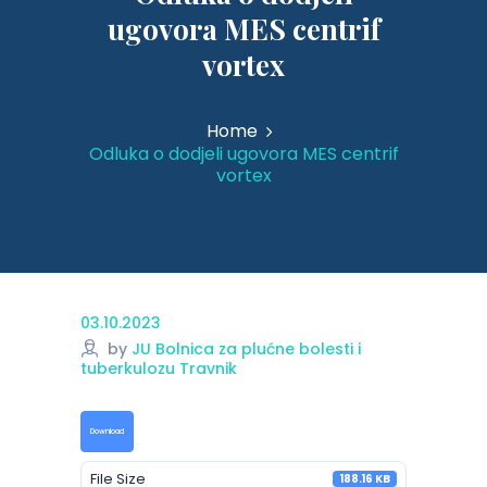
ugovora MES centrif
vortex
Home
Odluka o dodjeli ugovora MES centrif
vortex
03.10.2023
by
JU Bolnica za plućne bolesti i
tuberkulozu Travnik
Download
File Size
188.16 KB