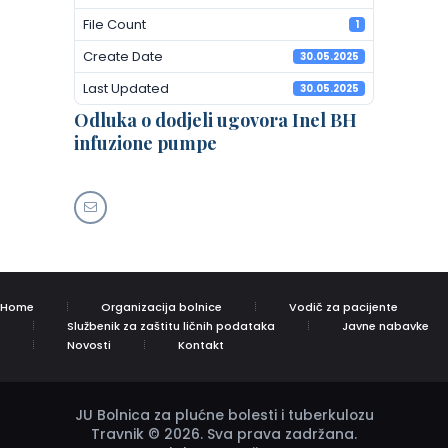
File Count
1
Create Date
30.05.2025
Last Updated
30.05.2025
Odluka o dodjeli ugovora Inel BH
infuzione pumpe
Home
Organizacija bolnice
Vodič za pacijente
Službenik za zaštitu ličnih podataka
Javne nabavke
Novosti
Kontakt
JU Bolnica za plućne bolesti i tuberkulozu
Travnik © 2026. Sva prava zadržana.