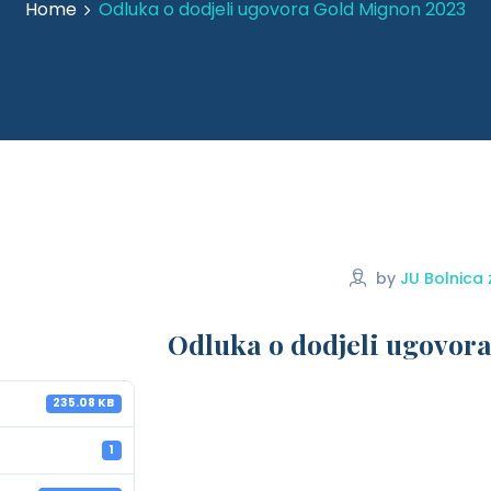
Home
Odluka o dodjeli ugovora Gold Mignon 2023
by
JU Bolnica 
Odluka o dodjeli ugovor
235.08 KB
1