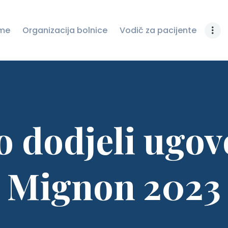
ZAŠTITU LIČNIH
me
Organizacija bolnice
Vodič za pacijente
PODATAKA
JAVNE NABAVKE
NOVOSTI
KONTAKT
o dodjeli ugov
Mignon 2023