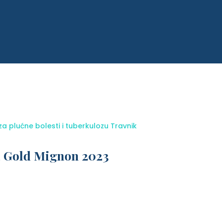
za plućne bolesti i tuberkulozu Travnik
a Gold Mignon 2023