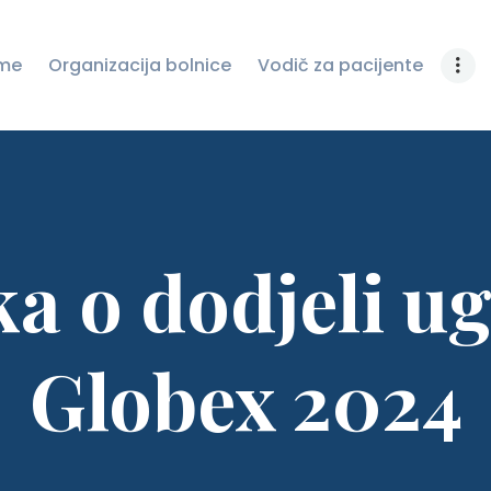
ZAŠTITU LIČNIH
me
Organizacija bolnice
Vodič za pacijente
PODATAKA
JAVNE NABAVKE
NOVOSTI
KONTAKT
a o dodjeli u
Globex 2024