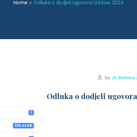
Home
Odluka o dodjeli ugovora Globex 2024
by
JU Bolnica 
Odluka o dodjeli ugovor
1
130.44 KB