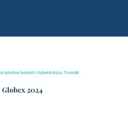
za plućne bolesti i tuberkulozu Travnik
a Globex 2024