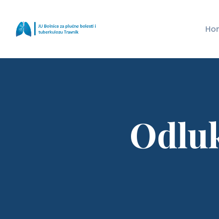
Ho
Odluk