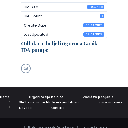
File Size
112.47 KB
File Count
1
Create Date
08.08.2025
Last Updated
08.08.2025
Odluka o dodjeli ugovora Ganik
IDA pumpe
Home
Organizacija bolnice
Vodič za pacijente
Službenik za zaštitu ličnih podataka
Javne nabavke
Novosti
Kontakt
JU Bolnica za plućne bolesti i tuberkulozu