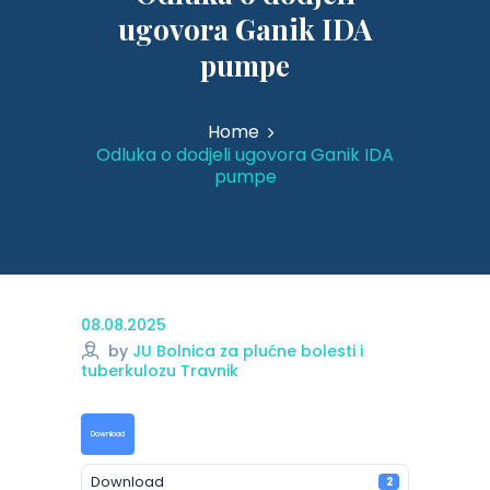
ugovora Ganik IDA
pumpe
Home
Odluka o dodjeli ugovora Ganik IDA
pumpe
08.08.2025
by
JU Bolnica za plućne bolesti i
tuberkulozu Travnik
Download
Download
2