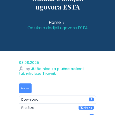
ugovora ESTA
Home
Odluka o dodjeli ugovora ESTA
08.08.2025
by
JU Bolnica za plućne bolesti i
tuberkulozu Travnik
Download
Download
2
File Size
112.04 KB