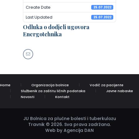
Create Date
25.07.2022
Last Updated
25.07.2022
Odluka o dodjeli ugovora
Energotehnika
Home
Organizacija bolnice
Vodič za pacijente
Službenik za zaštitu ličnih podataka
Javne nabavke
Novosti
Kontakt
JU Bolnica za plućne bolesti i tuberkulozu
Travnik © 2026. Sva prava zadržana.
Web by Agencija DAN