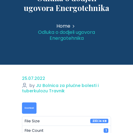
ugovora Energotehnika
Home
Odluka o dodjeli ugovora
Energotehnika
25.07.2022
by
JU Bolnica za plućne bolesti i
tuberkulozu Travnik
Download
File Size
233.14 KB
File Count
1