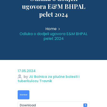
ugovora E&M BHPAL
pelet 2024
Home
Odluka o dodjeli ugovora E&M BHPAL
pelet 2024
17.05.2024
by
JU Bolnica za plućne bolesti i
tuberkulozu Travnik
Download
Download
1