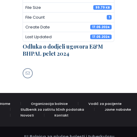
File Size
99.79 KB
File Count
1
Create Date
17.05.2024
Last Updated
17.05.2024
Odluka o dodjeli ugovora E&M
BHPAL pelet 2024
Home
Organizacija bolnice
Vodič za pacijente
Službenik za zaštitu ličnih podataka
Javne nabavke
Novosti
Kontakt
JU Bolnica za plućne bolesti i tuberkulozu