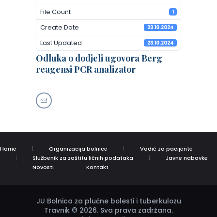
File Count
1
Create Date
23.10.2024
Last Updated
23.10.2024
Odluka o dodjeli ugovora Berg
reagensi PCR analizator
Home
Organizacija bolnice
Vodič za pacijente
Službenik za zaštitu ličnih podataka
Javne nabavke
Novosti
Kontakt
JU Bolnica za plućne bolesti i tuberkulozu
Travnik © 2026. Sva prava zadržana.