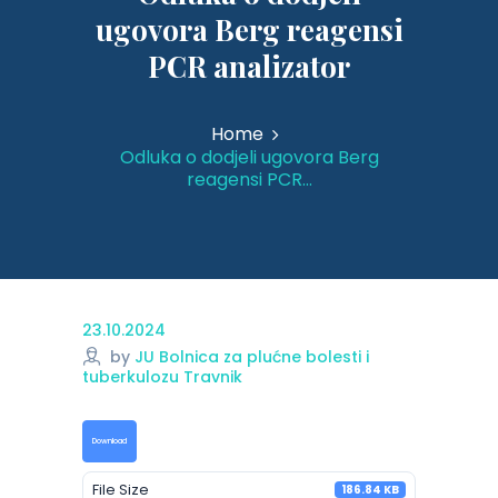
ugovora Berg reagensi
PCR analizator
Home
Odluka o dodjeli ugovora Berg
reagensi PCR...
23.10.2024
by
JU Bolnica za plućne bolesti i
tuberkulozu Travnik
Download
File Size
186.84 KB