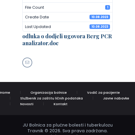
File Count
1
Create Date
10.08.2023
Last Updated
10.08.2023
odluka o dodjeli ugovora Berg PCR
analizator.doc
Home
Organizacija bolnice
Vodič za pacijente
Službenik za zaštitu ličnih podataka
Javne nabavke
Novosti
Kontakt
JU Bolnica za plućne bolesti i tuberkulozu
Travnik © 2026. Sva prava zadržana.