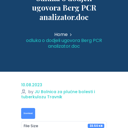
ugovora Berg PCR
analizator.doc
Home
odluka o dodjeli ugovora Berg PCR
analizator.doc
10.08.2023
by
JU Bolnica za plućne bolesti i
tuberkulozu Travnik
Download
File Size
33.50 KB