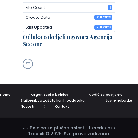
File Count
1
Create Date
21.11.2023
Last Updated
21.11.2023
Odluka o dodjeli ugovora Agencija
Sec one
Home
Organizacija bolnice
Vodič za pacijente
Službenik za zaštitu ličnih podataka
Javne nabavke
Novosti
Kontakt
JU Bolnica za plućne bolesti i tuberkulozu
Travnik © 2026. Sva prava zadržana.