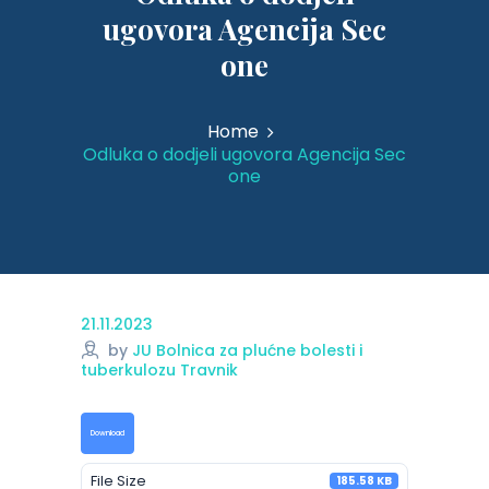
ugovora Agencija Sec
one
Home
Odluka o dodjeli ugovora Agencija Sec
one
21.11.2023
by
JU Bolnica za plućne bolesti i
tuberkulozu Travnik
Download
File Size
185.58 KB