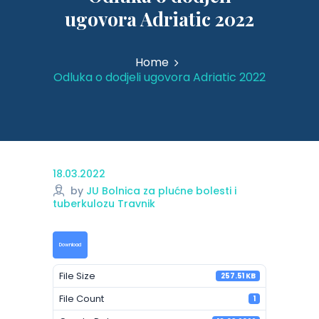
ugovora Adriatic 2022
Home
Odluka o dodjeli ugovora Adriatic 2022
18.03.2022
by
JU Bolnica za plućne bolesti i
tuberkulozu Travnik
Download
File Size
257.51 KB
File Count
1