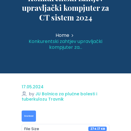
upravljački kompjuter za
CT sistem 2024
Home
Konkurentski zahtjev upravljački
kompjuter za...
17.05.2024
by
JU Bolnica za plućne bolesti i
tuberkulozu Travnik
Download
File Size
274.17 KB