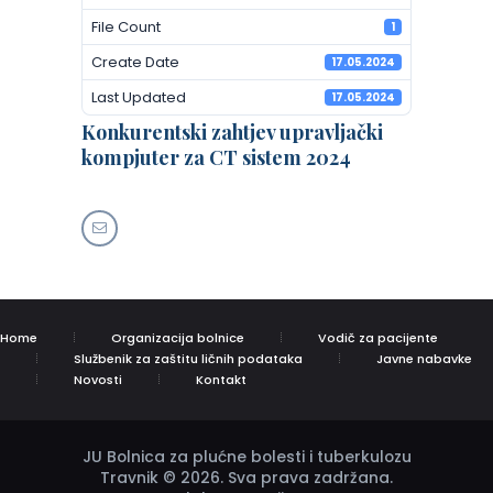
File Count
1
Create Date
17.05.2024
Last Updated
17.05.2024
Konkurentski zahtjev upravljački
kompjuter za CT sistem 2024
Home
Organizacija bolnice
Vodič za pacijente
Službenik za zaštitu ličnih podataka
Javne nabavke
Novosti
Kontakt
JU Bolnica za plućne bolesti i tuberkulozu
Travnik © 2026. Sva prava zadržana.