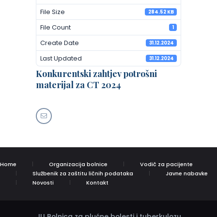
File Size
284.52 KB
File Count
1
Create Date
31.12.2024
Last Updated
31.12.2024
Konkurentski zahtjev potrošni
materijal za CT 2024
Home
Organizacija bolnice
Vodič za pacijente
Službenik za zaštitu ličnih podataka
Javne nabavke
Novosti
Kontakt
JU Bolnica za plućne bolesti i tuberkulozu