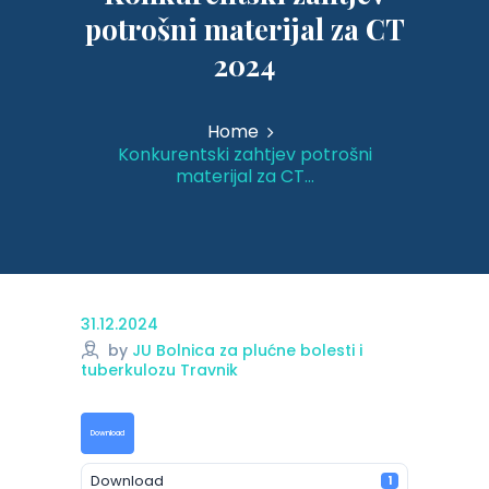
potrošni materijal za CT
2024
Home
Konkurentski zahtjev potrošni
materijal za CT...
31.12.2024
by
JU Bolnica za plućne bolesti i
tuberkulozu Travnik
Download
Download
1