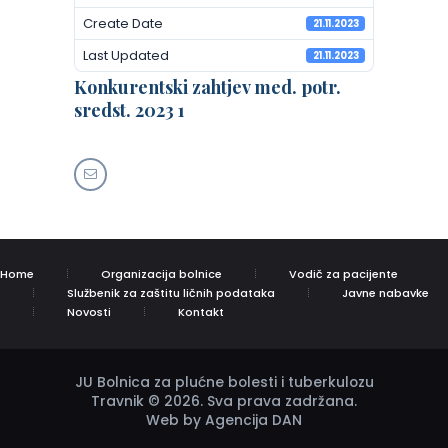
Create Date
21.11.2023
Last Updated
21.11.2023
Konkurentski zahtjev med. potr.
sredst. 2023 1
Home
Organizacija bolnice
Vodič za pacijente
Službenik za zaštitu ličnih podataka
Javne nabavke
Novosti
Kontakt
JU Bolnica za plućne bolesti i tuberkulozu
Travnik © 2026. Sva prava zadržana.
Web by Agencija DAN