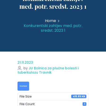
med. potr. sredst. 2023 1
Home
Konkurentski zahtjev med. potr.
sredst. 2023 1
21.11.2023
by
JU Bolnica za plućne bolesti i
tuberkulozu Travnik
Download
File Size
415.85 KB
File Count
1