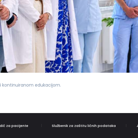
 i kontinuiranom edukacijom.
dič za pacijente
Službenik za zaštitu ličnih podataka