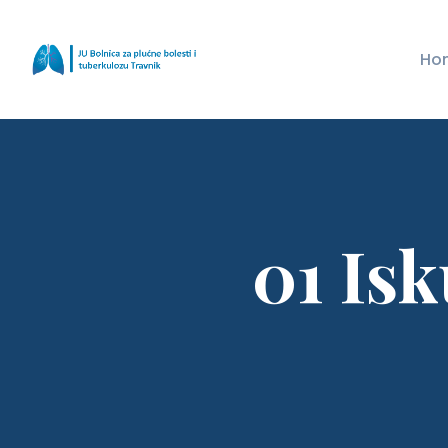
Ho
01 Is