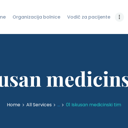
ZAŠTITU LIČNIH
me
Organizacija bolnice
Vodič za pacijente
PODATAKA
JAVNE NABAVKE
NOVOSTI
KONTAKT
kusan medicins
Home
All Services
...
01 Iskusan medicinski tim